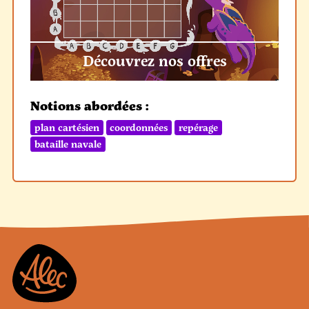
Découvrez nos offres
Notions abordées :
plan cartésien
coordonnées
repérage
bataille navale