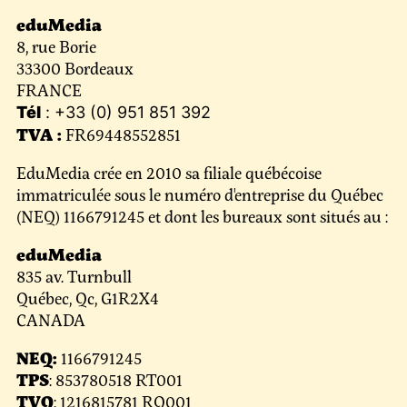
eduMedia
8, rue Borie
33300 Bordeaux
FRANCE
Tél
: +33 (0) 951 851 392
TVA :
FR69448552851
EduMedia crée en 2010 sa filiale québécoise
immatriculée sous le numéro d'entreprise du Québec
(NEQ)
1166791245 et dont les bureaux sont situés au :
eduMedia
835 av. Turnbull
Québec, Qc, G1R2X4
CANADA
NEQ:
1166791245
TPS
: 853780518 RT001
TVQ
: 1216815781 RQ001