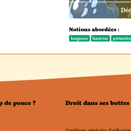
Déc
Notions abordées :
longueur
hauteur
périmètr
p de pouce ?
Droit dans ses bottes
Conditions générales d’utilisatio