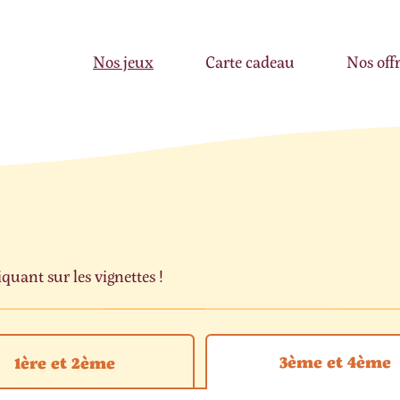
Nos jeux
Carte cadeau
Nos off
uant sur les vignettes !
3ème et 4ème
1ère et 2ème