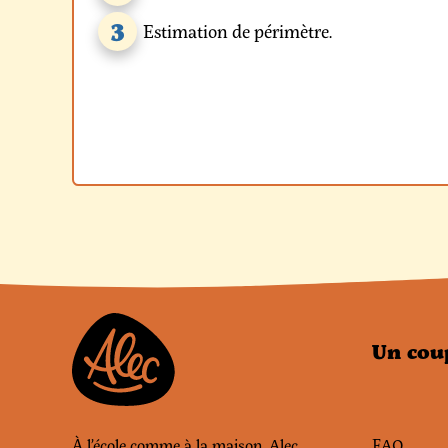
3
Estimation de périmètre.
Un cou
À l’école comme à la maison, Alec
FAQ