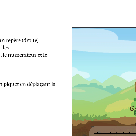
n repère (droite).
lles.
), le numérateur et le
on piquet en déplaçant la