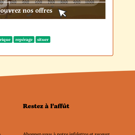
ouvrez nos offres
rique
repérage
situer
Restez à l’affût
n
Abonnez-vous à notre infolettre et recevez