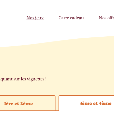
Nos jeux
Carte cadeau
Nos off
uant sur les vignettes !
3ème et 4ème
1ère et 2ème